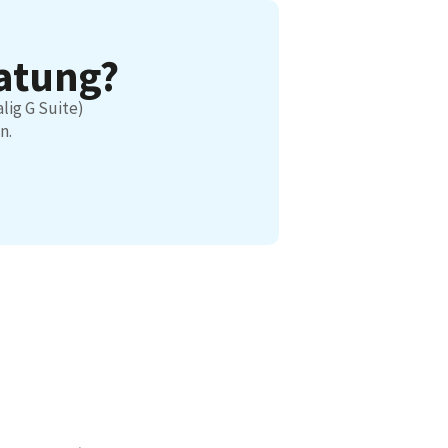
ratung?
lig G Suite)
n.