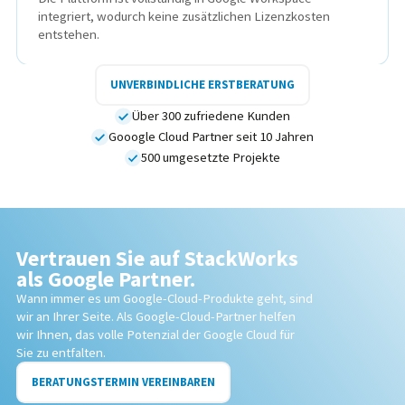
integriert, wodurch keine zusätzlichen Lizenzkosten
entstehen.
UNVERBINDLICHE ERSTBERATUNG
Über 300 zufriedene Kunden
Gooogle Cloud Partner seit 10 Jahren
500 umgesetzte Projekte
Vertrauen Sie auf StackWorks
als Google Partner.
Wann immer es um Google-Cloud-Produkte geht, sind
wir an Ihrer Seite. Als Google-Cloud-Partner helfen
wir Ihnen, das volle Potenzial der Google Cloud für
Sie zu entfalten.
BERATUNGSTERMIN VEREINBAREN