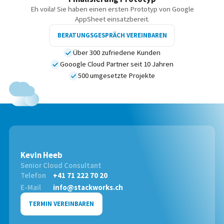
Eh voila! Sie haben einen ersten Prototyp von Google
AppSheet einsatzbereit.
BERATUNGSGESPRÄCH VEREINBAREN
Über 300 zufriedene Kunden
Gooogle Cloud Partner seit 10 Jahren
500 umgesetzte Projekte
Kevin Heeb
Senior Cloud Consultant
Telefon
+41 71 222 70 20
E-Mail
info@stackworks.ch
TERMIN VEREINBAREN