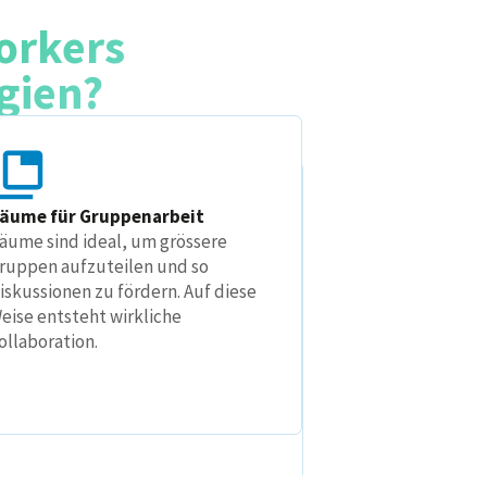
orkers
W
gien?
äume für Gruppenarbeit
äume sind ideal, um grössere
Auswahl passende
ruppen aufzuteilen und so
Welche speziellen
iskussionen zu fördern. Auf diese
Herausforderungen 
eise entsteht wirkliche
Unternehmen mit hy
ollaboration.
verbunden?