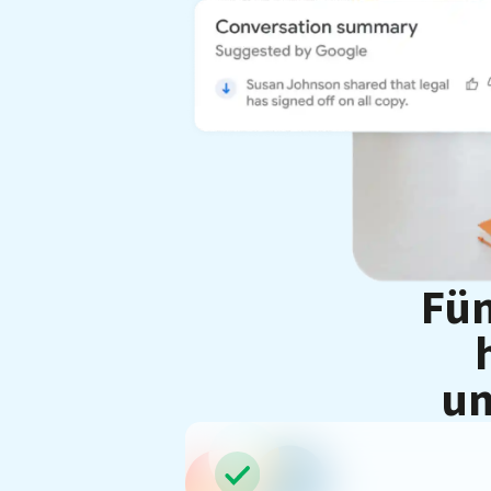
Fün
un