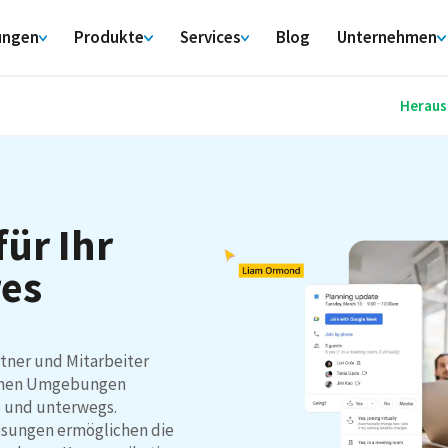
ungen
Produkte
Services
Blog
Unternehmen
Heraus
für Ihr
res
rtner und Mitarbeiter
edenen Umgebungen
e und unterwegs.
ösungen ermöglichen die