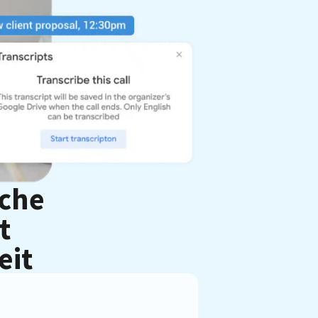
iche
t
eit