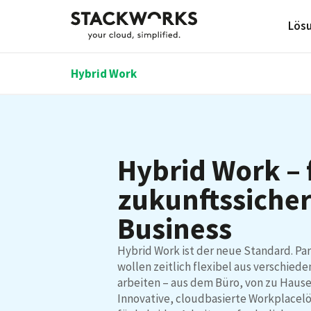
Lös
Hybrid Work
Hybrid Work – 
zukunftssiche
Business
Hybrid Work ist der neue Standard. Pa
wollen zeitlich flexibel aus verschi
arbeiten – aus dem Büro, von zu Haus
Innovative, cloudbasierte Workplacel