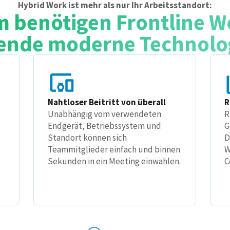
Hybrid Work ist mehr als nur Ihr Arbeitsstandort:
 benötigen Frontline W
ende moderne Technolo
Nahtloser Beitritt von überall
R
Unabhängig vom verwendeten
R
Endgerät, Betriebssystem und
G
Standort können sich
D
Teammitglieder einfach und binnen
W
Sekunden in ein Meeting einwählen.
C