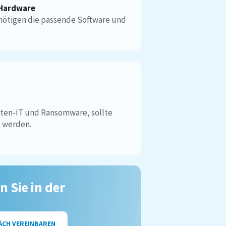
 Hardware
nötigen die passende Software und
tten-IT und Ransomware, sollte
 werden.
n Sie in der
ÄCH VEREINBAREN