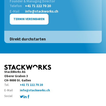
Founder & Managing Director
Telefon
+41 71 222 70 20
E-Mail
info@stackworks.ch
TERMIN VEREINBAREN
Direkt durchstarten
StackWorks AG
Oberer Graben 3
CH-9000 St. Gallen
Tel.
+41 71 222 70 20
E-Mail
info@stackworks.ch
Social