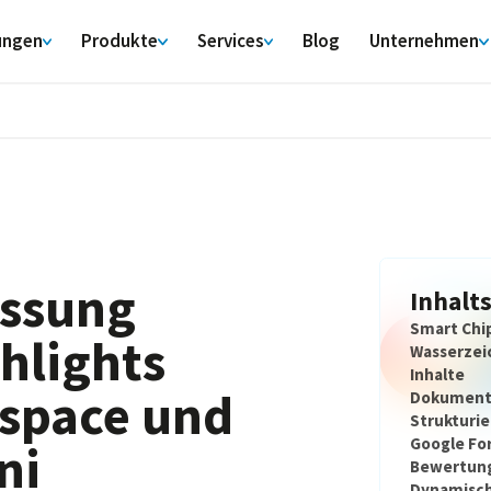
ungen
Produkte
Services
Blog
Unternehmen
ssung
Inhalt
‍Smart Chi
hlights
Wasserzei
Inhalte
space und
Dokumente
Strukturie
Google For
ni
Bewertun
Dynamisch