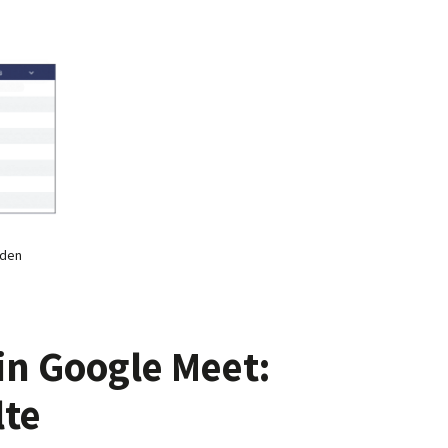
nden
in Google Meet:
lte