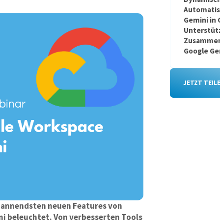
Automatisi
Gemini in 
Unterstütz
Zusammeng
Google Gem
JETZT TEIL
spannendsten neuen Features von
i beleuchtet. Von verbesserten Tools