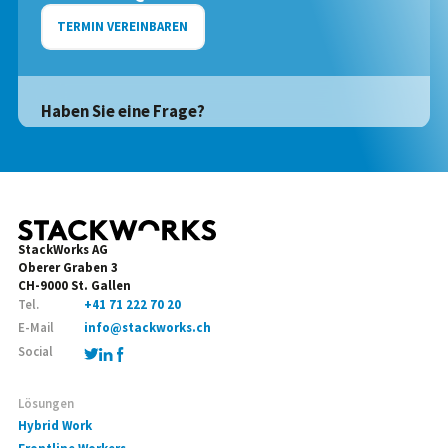
TERMIN VEREINBAREN
Haben Sie eine Frage?
StackWorks AG
Oberer Graben 3
CH-9000 St. Gallen
Tel.
+41 71 222 70 20
E-Mail
info@stackworks.ch
Social
Lösungen
Hybrid Work