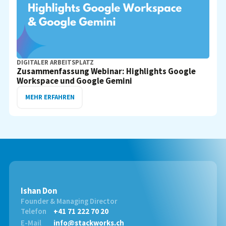
DIGITALER ARBEITSPLATZ
Zusammenfassung Webinar: Highlights Google
Workspace und Google Gemini
MEHR ERFAHREN
Ishan Don
Founder & Managing Director
Telefon
+41 71 222 70 20
E-Mail
info@stackworks.ch