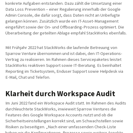
konkrete Aufgaben entstanden. Dazu zählt die Umsetzung einer
Data Loss Prevention – einer Regulierung innerhalb der Google
Admin Console, die dafür sorgt, dass Daten nicht an Unbefugte
gelangen können. Zusätzlich wurde ein IT-Asset-Management
eingeführt sowie der On- und Offboarding-Prozess optimiert. Die
Überarbeitung der geteilten Ablage empfahl StackWorks ebenfalls.
Mit Frühjahr 2022 hat StackWorks die laufende Betreuung von
Sparrow Venture übernommen und ist dabei, den IT-Operations-
Vertrag zu realisieren. Im Rahmen dieses Servicepaketes leistet
StackWorks reaktiven Support sowie IT-Beratung. Es beinhaltet
Reporting im Ticketsystem, Enduser Support sowie Helpdesk via
E-Mail, Chat und Telefon.
Klarheit durch Workspace Audit
Im Juni 2022 fand ein Workspace Audit statt. Im Rahmen des Audits
durchleuchtete StackWorks, inwieweit Sparrow Ventures die
Features des Google Workspace Accounts nutzt und ob die
Sicherheitseinstellungen korrekt sind, um Schwachstellen sowie
Risiken zu beseitigen. „Nach einer umfassenden Check-Liste
haben wir die Konfigurationen, Prozesse sowie weitere Aspekte