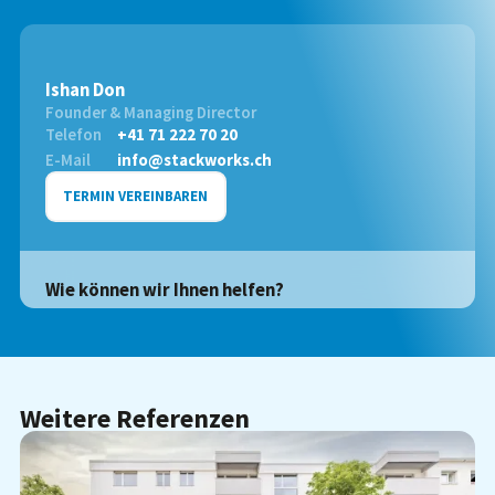
Ishan Don
Founder & Managing Director
Telefon
+41 71 222 70 20
E-Mail
info@stackworks.ch
TERMIN VEREINBAREN
Wie können wir Ihnen helfen?
Weitere Referenzen