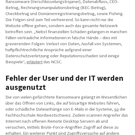
Ransomware (Verschlüsselungstrojaner), Datenabfluss, CEO-
Betrug, Rechnungsmanipulationsbetrug (BEC-Betrug),
Checkbetrug und Domänenregistrierungsbetrug, sowie Pishing.
Die Folgen sind zum Teil verheerend. So kann nicht nur die
Website offline gehen, sondern auch das gesamte Netzwerk
betroffen sein. „Nebst finanziellen Schäden gelangen in manchen
Fällen vertrauliche Informationen in falsche Hände – dies mit
gravierenden Folgen: Verlust von Daten, Ausfall von Systemen,
haftpflichtrechtliche Ansprüche aufgrund einer
Datenschutzverletzung oder Reputationsschaden sind einige
Beispiele“,
erläutert
das NCSC.
Fehler der User und der IT werden
ausgenutzt
Die von vielen gefürchtete Ransomware gelangt im Wesentlichen
über das Öffnen von Links, die auf bösartige Websites führen,
oder schädliche Dateianhänge von E-Mails in die Systeme,
so
die
Fachhochschule Nordwestschweiz. Zudem scannen Angreifer das
Internet nach offenen Remote Desktop Servern ab und
versuchen, mittels Brute-Force-Angriffen Zugriff auf diese zu
erhalten. Ein weiterer Punkt sind Zugriffsversuche auf andere