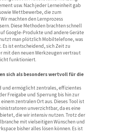
ement usw. Nach jeder Lerneinheit gab
, sowie Wettbewerbe, die zum
 Wir machten den Lernprozess
sern. Diese Methoden brachten schnell
 auf Google-Produkte und andere Geräte
 nutzt man plötzlich Mobiltelefone, was
Es ist entscheidend, sich Zeit zu
er mit den neuen Werkzeugen vertraut
icht funktioniert.
 sich als besonders wertvoll für die
 und ermöglicht zentrales, effizientes
der Freigabe und Sperrung bis hin zur
einem zentralen Ort aus. Dieses Tool ist
inistratoren unverzichtbar, da es eine
ietet, die wir intensiv nutzen. Trotz der
lbranche mit vielseitigen Wünschen und
space bisher alles lösen können. Es ist