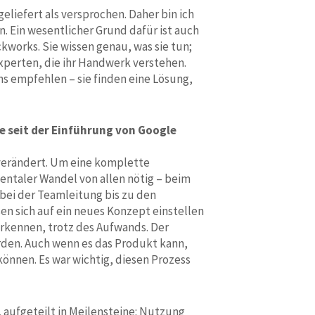
eliefert als versprochen. Daher bin ich
 Ein wesentlicher Grund dafür ist auch
works. Sie wissen genau, was sie tun;
Experten, die ihr Handwerk verstehen.
s empfehlen – sie finden eine Lösung,
se seit der Einführung von Google
 verändert. Um eine komplette
entaler Wandel von allen nötig – beim
 bei der Teamleitung bis zu den
en sich auf ein neues Konzept einstellen
rkennen, trotz des Aufwands. Der
rden. Auch wenn es das Produkt kann,
önnen. Es war wichtig, diesen Prozess
 aufgeteilt in Meilensteine: Nutzung