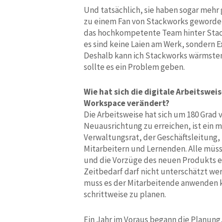
Und tatsächlich, sie haben sogar mehr g
zu einem Fan von Stackworks geworden.
das hochkompetente Team hinter Stack
es sind keine Laien am Werk, sondern 
Deshalb kann ich Stackworks wärmsten
sollte es ein Problem geben.
Wie hat sich die digitale Arbeitswei
Workspace verändert?
Die Arbeitsweise hat sich um 180 Grad
Neuausrichtung zu erreichen, ist ein m
Verwaltungsrat, der Geschäftsleitung,
Mitarbeitern und Lernenden. Alle müss
und die Vorzüge des neuen Produkts e
Zeitbedarf darf nicht unterschätzt we
muss es der Mitarbeitende anwenden k
schrittweise zu planen.
Ein Jahr im Voraus begann die Planung,