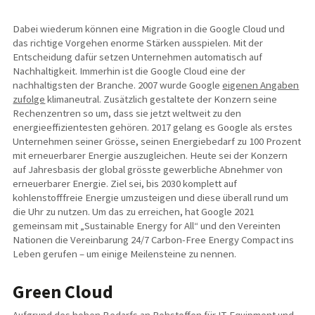
Dabei wiederum können eine Migration in die Google Cloud und
das richtige Vorgehen enorme Stärken ausspielen. Mit der
Entscheidung dafür setzen Unternehmen automatisch auf
Nachhaltigkeit. Immerhin ist die Google Cloud eine der
nachhaltigsten der Branche. 2007 wurde Google
eigenen Angaben
zufolge
klimaneutral. Zusätzlich gestaltete der Konzern seine
Rechenzentren so um, dass sie jetzt weltweit zu den
energieeffizientesten gehören. 2017 gelang es Google als erstes
Unternehmen seiner Grösse, seinen Energiebedarf zu 100 Prozent
mit erneuerbarer Energie auszugleichen. Heute sei der Konzern
auf Jahresbasis der global grösste gewerbliche Abnehmer von
erneuerbarer Energie. Ziel sei, bis 2030 komplett auf
kohlenstofffreie Energie umzusteigen und diese überall rund um
die Uhr zu nutzen. Um das zu erreichen, hat Google 2021
gemeinsam mit „Sustainable Energy for All“ und den Vereinten
Nationen die Vereinbarung 24/7 Carbon-Free Energy Compact ins
Leben gerufen – um einige Meilensteine zu nennen.
Green Cloud
Aufgrund des hohen Bedarfs an Rohstoffen für IT-Equipment und